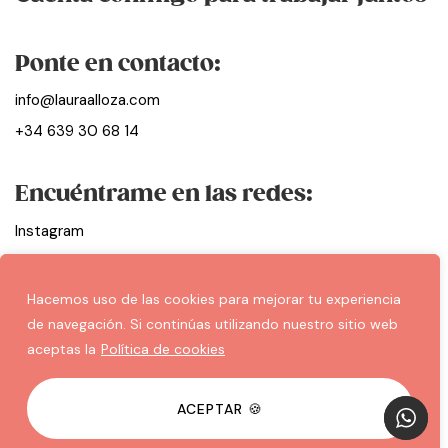
Ponte en contacto:
info@lauraalloza.com
+34 639 30 68 14
Encuéntrame en las redes:
Instagram
Facebook
Linkedin
Hacemos uso de las cookies para mejorar tu experiencia
de navegación. Si continúas utilizando nuestro sitio web
aceptas la
Política de cookies
Aviso Legal
Política de Privacidad
Politica de Cookies
ACEPTAR 🍪
© Laura Alloza 2024 |
Diseño Web Juan Rubio